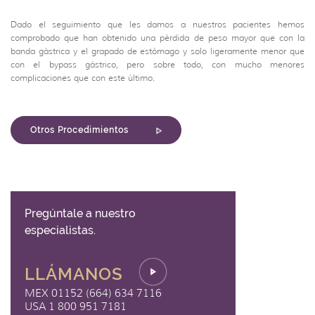
Dado el seguimiento que les damos a nuestros pacientes hemos
comprobado que han obtenido una pérdida de peso mayor que con la
banda gástrica y el grapado de estómago y solo ligeramente menor que
con el bypass gástrico, pero sobre todo, con mucho menores
complicaciones que con este último.
Otros Procedimientos
Pregúntale a nuestro
especialistas.
LLÁMANOS
MEX 01152 (664) 634 7116
USA 1 800 951 7181